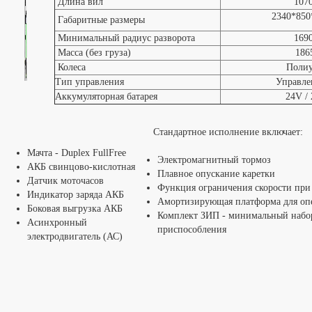
Длина вил
107
2340*850
Габаритные размеры
Минимальный радиус разворота
169
Масса (без груза)
186
Колеса
Полиу
Тип управления
Управле
Аккумуляторная батарея
24V /
Стандартное исполнение включает:
Мачта - Duplex FullFree
Электромагнитный тормоз
АКБ свинцово-кислотная
Плавное опускание каретки
Датчик моточасов
Функция ограничения скорости при
Индикатор заряда АКБ
Амортизирующая платформа для оп
Боковая выгрузка АКБ
Комплект ЗИП - минимальный набо
Асинхронный
приспособления
электродвигатель (АС)