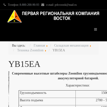
Телефон:
8-800-200-90-93
e-mail: prkvostok@mail.ru
Вы здесь:
Главная
Складская механизация
Техника Zoomlion
YB15EA
YB15EA
Современные высотные штабелеры Zoomlion грузоподъемнос
аккумуляторной батареей.
Характеристики:
Грузоподъемность
150
Высота подъема
2700 - 