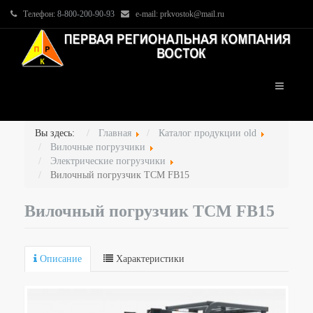
Телефон:
8-800-200-90-93
e-mail: prkvostok@mail.ru
Вы здесь:
Главная
Каталог продукции old
Вилочные погрузчики
Электрические погрузчики
Вилочный погрузчик TCM FB15
Вилочный погрузчик TCM FB15
Описание
Характеристики