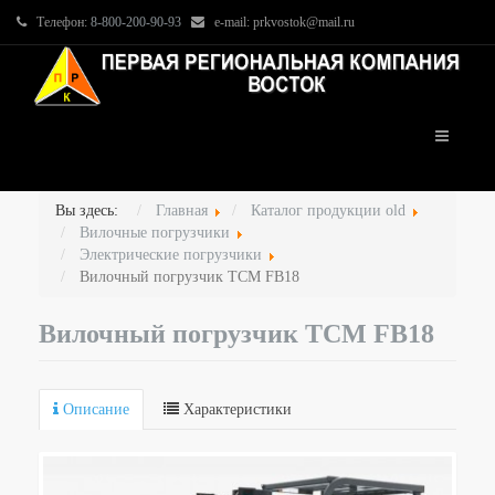
Телефон:
8-800-200-90-93
e-mail: prkvostok@mail.ru
Вы здесь:
Главная
Каталог продукции old
Вилочные погрузчики
Электрические погрузчики
Вилочный погрузчик TCM FB18
Вилочный погрузчик TCM FB18
Описание
Характеристики