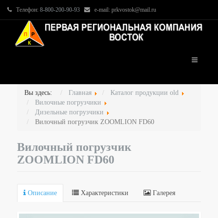
Телефон:
8-800-200-90-93
e-mail: prkvostok@mail.ru
Вы здесь:
Главная
Каталог продукции old
Вилочные погрузчики
Дизельные погрузчики
Вилочный погрузчик ZOOMLION FD60
Вилочный погрузчик
ZOOMLION FD60
Описание
Характеристики
Галерея